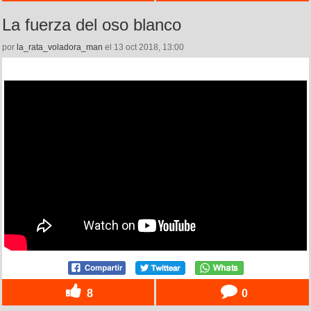
La fuerza del oso blanco
por
la_rata_voladora_man
el 13 oct 2018, 13:00
8
0