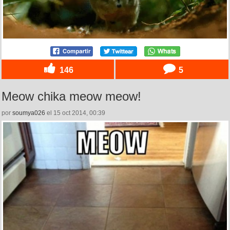
146
5
Meow chika meow meow!
por
soumya026
el 15 oct 2014, 00:39