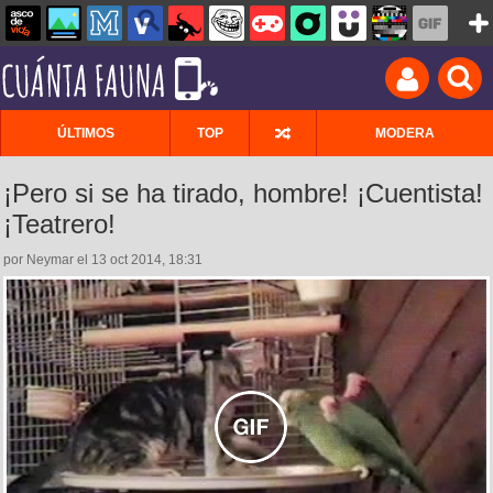
ÚLTIMOS
TOP
MODERA
¡Pero si se ha tirado, hombre! ¡Cuentista!
¡Teatrero!
por Neymar el 13 oct 2014, 18:31