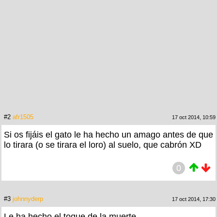
#2
afr1505
17 oct 2014, 10:59
Si os fijáis el gato le ha hecho un amago antes de que
lo tirara (o se tirara el loro) al suelo, que cabrón XD
0
#3
johnnyderp
17 oct 2014, 17:30
Le ha hecho el toque de la muerte