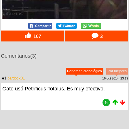
167
3
Comentarios
(3)
Por orden cronológico
Por mejores
#1
bardock01
16 oct 2014, 23:19
Gato usó Petrificus Totalus. Es muy efectivo.
5